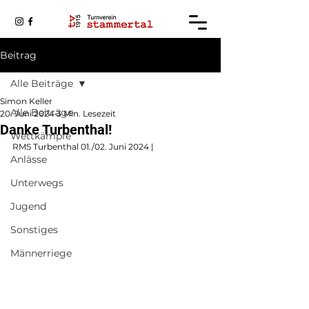
Beitrag
Alle Beiträge
Simon Keller
Alle Beiträge
20. Juni 2024
3 Min. Lesezeit
Danke Turbenthal!
Wettkämpfe
RMS Turbenthal 01./02. Juni 2024 | 
Anlässe
Unterwegs
Jugend
Sonstiges
Männerriege