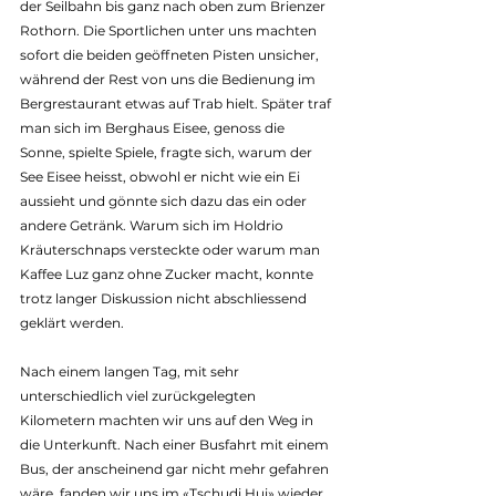
der Seilbahn bis ganz nach oben zum Brienzer 
Rothorn. Die Sportlichen unter uns machten 
sofort die beiden geöffneten Pisten unsicher, 
während der Rest von uns die Bedienung im 
Bergrestaurant etwas auf Trab hielt. Später traf 
man sich im Berghaus Eisee, genoss die 
Sonne, spielte Spiele, fragte sich, warum der 
See Eisee heisst, obwohl er nicht wie ein Ei 
aussieht und gönnte sich dazu das ein oder 
andere Getränk. Warum sich im Holdrio 
Kräuterschnaps versteckte oder warum man 
Kaffee Luz ganz ohne Zucker macht, konnte 
trotz langer Diskussion nicht abschliessend 
geklärt werden.
Nach einem langen Tag, mit sehr 
unterschiedlich viel zurückgelegten 
Kilometern machten wir uns auf den Weg in 
die Unterkunft. Nach einer Busfahrt mit einem 
Bus, der anscheinend gar nicht mehr gefahren 
wäre, fanden wir uns im «Tschudi Hui» wieder 