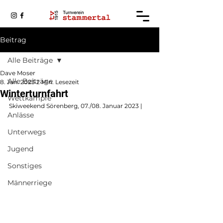
Beitrag
Alle Beiträge
Dave Moser
Alle Beiträge
8. Jan. 2023
2 Min. Lesezeit
Winterturnfahrt
Wettkämpfe
Skiweekend Sörenberg, 07./08. Januar 2023 | 
Anlässe
Unterwegs
Jugend
Sonstiges
Männerriege