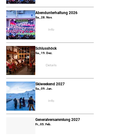
Abendunterhaltung 2026
Sa., 28. Nov.
Info
Schlusshöck
Sa., 19. Dez.
Details
Skiweekend 2027
Sa., 09. Jan.
Info
Generalversammlung 2027
Fr., 05. Feb.
Details