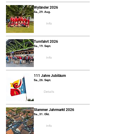
Wyländer 2026
Sa., 29. Aug.
Info
Turnfahrt 2026
Sa., 19. Sept.
Info
111 Jahre Jubiläum
Sa., 26. Sept.
Details
Stammer Jahrmarkt 2026
Sa., 31. Okt.
Info