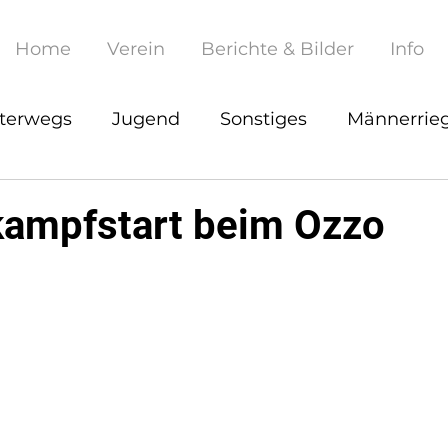
Home
Verein
Berichte & Bilder
Info
terwegs
Jugend
Sonstiges
Männerrie
kampfstart beim Ozzo