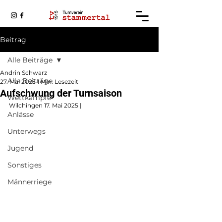
Beitrag
Alle Beiträge
Andrin Schwarz
Alle Beiträge
27. Mai 2025
1 Min. Lesezeit
Aufschwung der Turnsaison
Wettkämpfe
Wilchingen 17. Mai 2025 | 
Anlässe
Unterwegs
Jugend
Sonstiges
Männerriege